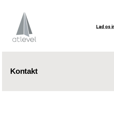
Spring
til
indhold
Lad os i
Kontakt