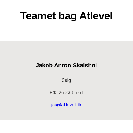
s
k
Teamet bag Atlevel
e
d
Jakob Anton Skalshøi
Salg
+45 26 33 66 61
jas@atlevel.dk