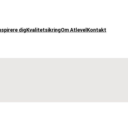
nspirere dig
Kvalitetsikring
Om Atlevel
Kontakt