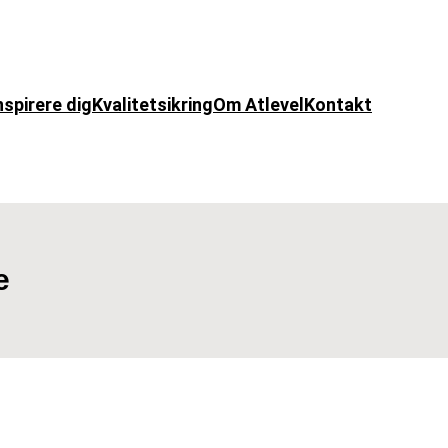
nspirere dig
Kvalitetsikring
Om Atlevel
Kontakt
e