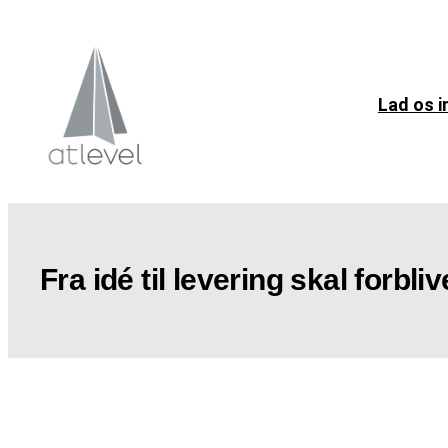
Spring
til
indhold
Lad os i
Fra idé til levering skal forbliv