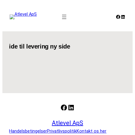
Spring
til
Faceboo
Linked
indhold
ide til levering ny side
Facebook
LinkedIn
Atlevel ApS
Handelsbetingelser
Privatlivspolitik
Kontakt os her